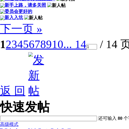
新手上路，请多关照
委员会更好的
新入入坑
下一页 »
1
2
3
4
5
6
7
8
9
10
... 14
/ 14 
返 回
快速发帖
还可输入
80
个
高级模式