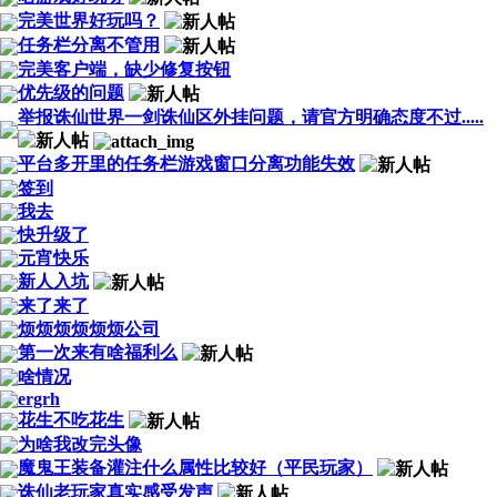
完美世界好玩吗？
任务栏分离不管用
完美客户端，缺少修复按钮
优先级的问题
举报诛仙世界一剑诛仙区外挂问题，请官方明确态度不过.....
平台多开里的任务栏游戏窗口分离功能失效
签到
我去
快升级了
元宵快乐
新人入坑
来了来了
烦烦烦烦烦烦公司
第一次来有啥福利么
啥情况
ergrh
花生不吃花生
为啥我改完头像
魔鬼王装备灌注什么属性比较好（平民玩家）
诛仙老玩家真实感受发声