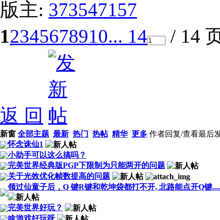
版主:
373547157
1
2
3
4
5
6
7
8
9
10
... 14
/ 14 
返 回
新窗
全部主题
最新
热门
热帖
精华
更多
作者
回复/查看
最后
怀念诛仙1
小助手可以这么搞吗？
完美世界经典版PGP下限制为只能两开的问题
关于光效优化帧数提高的问题
领过仙童子后，Q 键R键和乾坤袋都打不开, 北路能点开Q键....
完美世界好玩？
啥游戏好玩呀