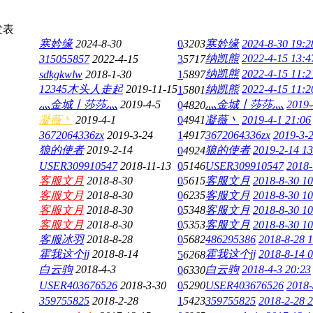
发表
寒妗缘
2024-8-30
0
3203
寒妗缘
2024-8-30 19:2
纳凯熊
2022-4-15 13:4
315055857
2022-4-15
3
5717
纳凯熊
2022-4-15 11:2
sdkgkwlw
2018-1-30
1
5897
12345木头人走起
2019-11-15
纳凯熊
2022-4-15 11:2
1
5801
灬金城丨莎莎灬
2019-4-5
灬金城丨莎莎灬
2019-
0
4820
凝薇丶
2019-4-1
0
4941
凝薇丶
2019-4-1 21:06
3672064336zx
2019-3-24
1
4917
3672064336zx
2019-3-
狼的使者
2019-2-14
狼的使者
2019-2-14 13
0
4924
USER309910547
2018-11-13
0
5146
USER309910547
2018-
客服文月
2018-8-30
0
5615
客服文月
2018-8-30 10
客服文月
2018-8-30
0
6235
客服文月
2018-8-30 10
客服文月
2018-8-30
0
5348
客服文月
2018-8-30 10
客服文月
2018-8-30
0
5353
客服文月
2018-8-30 10
客服冰羽
2018-8-28
0
5682
486295386
2018-8-28 
霍我这个jj
2018-8-14
霍我这个jj
2018-8-14 
5
6268
白云驹
2018-4-3
白云驹
2018-4-3 20:23
0
6330
USER403676526
2018-3-30
0
5290
USER403676526
2018-
359755825
2018-2-28
1
5423
359755825
2018-2-28 