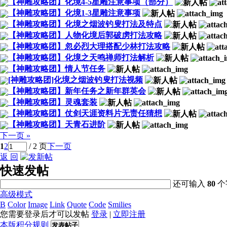
【神雕攻略团】化境4-5星雕注意事项（部分）
【神雕攻略团】化境1-3星雕注意事项
【神雕攻略团】化境之烟波钓叟打法及特点
【神雕攻略团】人物化境后郭破虏打法攻略
【神雕攻略团】忽必烈大理搭配少林打法攻略
【神雕攻略团】化境之天鸣禅师打法解析
【神雕攻略团】情人节任务
[神雕攻略团]化境之烟波钓叟打法视频
【神雕攻略团】新年任务之新年群英会
【神雕攻略团】灵魂套装
【神雕攻略团】仗剑天涯资料片无责任猜想
【神雕攻略团】天青石进阶
下一页 »
1
2
/ 2 页
下一页
返 回
快速发帖
还可输入
80
个
高级模式
B
Color
Image
Link
Quote
Code
Smilies
您需要登录后才可以发帖
登录
|
立即注册
本版积分规则
发表帖子