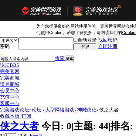
为向您提供良好的网站使用体验，完美世界网站会使
Cookie
Cookie
们使用
。若想了解更多，请阅读我们的
自动登录
找回密码
密码
立即注册
登录
搜索
搜索
论坛
BBS
完美官网
完美商城
道具商城
会员中心
充值中心
客服中心
完美游戏论坛
»
论坛
›
大型网络游戏
›
神雕侠侣
›
侠之大者
收藏本版
|
订阅
侠之大者
今日:
0
|
主题:
44
|
排名:
1
2
/ 2 页
下一页