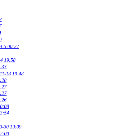
8
7
1
0
4-5 00:27
24 19:58
:33
11-13 19:48
:28
:27
:27
:26
10:08
03:54
3-30 19:09
22:00