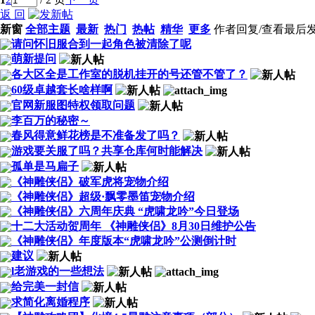
返 回
新窗
全部主题
最新
热门
热帖
精华
更多
作者
回复/查看
最后
请问怀旧服合到一起角色被清除了呢
萌新提问
各大区全是工作室的脱机挂开的号还管不管了？
60级卓越套长啥样啊
官网新服图特权领取问题
李百万的秘密～
春风得意鲜花榜是不准备发了吗？
游戏要关服了吗？共享仓库何时能解决
孤单是马扁子
《神雕侠侣》破军虎将宠物介绍
《神雕侠侣》超级·飘零墨笛宠物介绍
《神雕侠侣》六周年庆典 “虎啸龙吟”今日登场
十二大活动贺周年 《神雕侠侣》8月30日维护公告
《神雕侠侣》年度版本“虎啸龙吟”公测倒计时
建议
l老游戏的一些想法
给完美一封信
求简化离婚程序