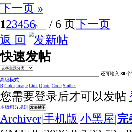
下一页 »
1
2
3
4
5
6
/ 6 页
下一页
返 回
快速发帖
还可输入
80
个
高级模式
B
Color
Image
Link
Quote
Code
Smilies
您需要登录后才可以发帖
本版积分规则
发表帖子
Archiver
|
手机版
|
小黑屋
|
完