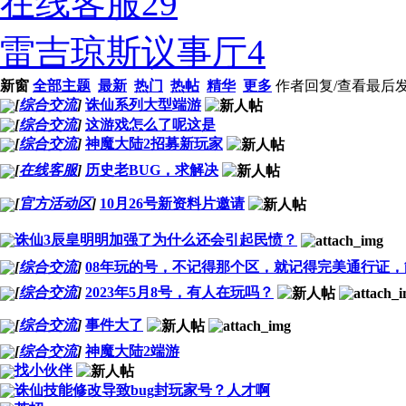
在线客服
29
雷吉琼斯议事厅
4
新窗
全部主题
最新
热门
热帖
精华
更多
作者
回复/查看
最后
[
综合交流
]
诛仙系列大型端游
[
综合交流
]
这游戏怎么了呢这是
[
综合交流
]
神魔大陆2招募新玩家
[
在线客服
]
历史老BUG，求解决
[
官方活动区
]
10月26号新资料片邀请
诛仙3辰皇明明加强了为什么还会引起民愤？
[
综合交流
]
08年玩的号，不记得那个区，就记得完美通行证
[
综合交流
]
2023年5月8号，有人在玩吗？
[
综合交流
]
事件大了
[
综合交流
]
神魔大陆2端游
找小伙伴
诛仙技能修改导致bug封玩家号？人才啊