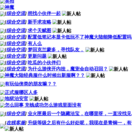
英招
神魔
[
综合交流
]
想找小伙伴一起
[
综合交流
]
新手求攻略
[
综合交流
]
求个天赋图
[
综合交流
]
配置低笔记本显卡低玩不了神魔大陆能降低配置吗
[
综合交流
]
有人么
[
综合交流
]
梦回克兰蒙多，寻找队友，
[
综合交流
]
更新问题
[
综合交流
]
吃瓜的小伙伴们
[
综合交流
]
为什么游侠开内挂，魔宠会自动召回？
神魔大陆经典服什么时候出新服啊？？
有玩仙侠类的朋友嘛？？
正式服哪区人多
地狱治安官
怎么回事 充钱成功怎么游戏里面没有
[
综合交流
]
业火匣最后一个隐藏法宝，在哪里呀，一直没找见
[
在线客服
]
升级等级之后有什么好处呢，我现在是青铜一，有