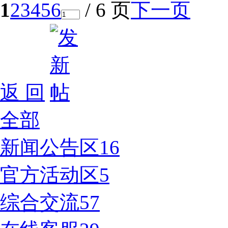
1
2
3
4
5
6
/ 6 页
下一页
返 回
全部
新闻公告区
16
官方活动区
5
综合交流
57