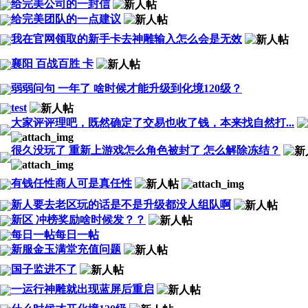
给完美公司的一封信
给完美团队的一点建议
我在官网领取的新手卡去神雕输入怎么会是无效
襄阳 百战百胜 卡
弱弱问句 一年了 啥时候才能升级到化境120级？
test
大家评评理吧，既然确定了交易也收了钱，本来找自然打...
很久没玩了 重新上游戏怎么角色被封了 怎么解除冻结？
有钱任性商人可是真任性
新人要去老区玩的话是不是升级都没人组队啊
新区 冲榜奖励啥时候发？？
每日一帖每日一帖
新服金玉满堂充值问题
国子监进不了
一运行神雕就出现蓝屏后重启