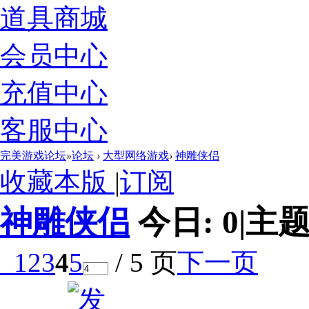
道具商城
会员中心
充值中心
客服中心
完美游戏论坛
»
论坛
›
大型网络游戏
›
神雕侠侣
收藏本版
|
订阅
神雕侠侣
今日:
0
|
主题
1
2
3
4
5
/ 5 页
下一页