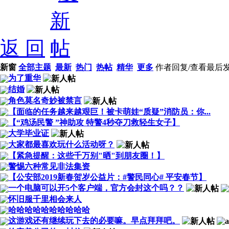
返 回
新窗
全部主题
最新
热门
热帖
精华
更多
作者
回复/查看
最后
为了重华
结婚
角色莫名奇妙被禁言
【面临的任务越来越艰巨！被卡萌娃“质疑”消防员：你...
【“鸡汤民警 ”神助攻 特警4秒夺刀救轻生女子】
大学毕业证
大家都最喜欢玩什么活动呀？
【紧急提醒：这些千万别"晒"到朋友圈！】
警惕六种常见非法集资
【公安部2019新春贺岁公益片：#警民同心# 平安春节】
一个电脑可以开5个客户端，官方会封这个吗？？
怀旧服千里相会来人
哈哈哈哈哈哈哈哈哈哈
这游戏还有继续玩下去的必要嘛。早点拜拜吧。