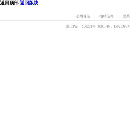
返回顶部
返回版块
公司介绍
|
招聘信息
|
联系
京ICP证：
160281
号 京ICP备：
15025398